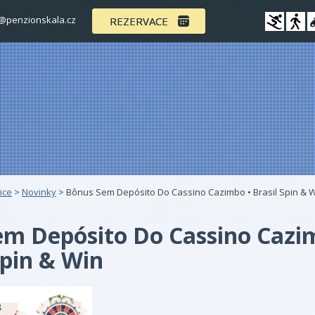
@penzionskala.cz
REZERVACE
ice
>
Novinky
>
Bônus Sem Depósito Do Cassino Cazimbo • Brasil Spin & 
em Depósito Do Cassino Cazi
Spin & Win