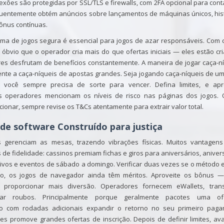
nexões são protegidas por SSL/TLS e firewalls, com 2FA opcional para con
quentemente obtém anúncios sobre lançamentos de máquinas únicos, his
bônus contínuas.
rma de jogos segura é essencial para jogos de azar responsáveis. Com
 óbvio que o operador cria mais do que ofertas iniciais — eles estão c
res desfrutam de benefícios constantemente. A maneira de jogar caça-n
nte a caça-níqueis de apostas grandes. Seja jogando caça-níqueis de u
 você sempre precisa de sorte para vencer. Defina limites, e apr
ais operadores mencionam os níveis de risco nas páginas dos jogos. 
ionar, sempre revise os T&Cs atentamente para extrair valor total.
 de software Construído para justiça
os gerenciam as mesas, trazendo vibrações físicas. Muitos vantagen
e fidelidade: cassinos premiam fichas e giros para aniversários, aniver
tivos e eventos de sábado a domingo. Verificar duas vezes se o método 
sso, os jogos de navegador ainda têm méritos. Aproveite os bônus —
proporcionar mais diversão. Operadores fornecem eWallets, trans
itar roubos. Principalmente porque geralmente pacotes uma o
to com rodadas adicionais expandir o retorno no seu primeiro paga
s promove grandes ofertas de inscrição. Depois de definir limites, ava