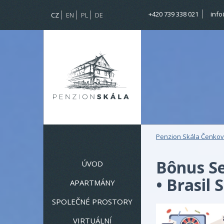
+420 739 338 021
info
CZ
EN
PL
DE
Penzion Skála Čenkov
Bônus S
ÚVOD
• Brasil 
APARTMÁNY
SPOLEČNÉ PROSTORY
VIRTUÁLNÍ