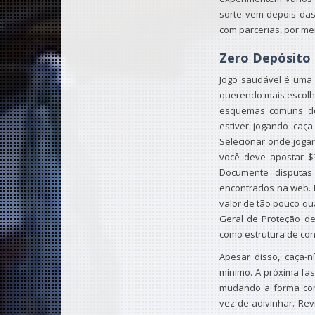
sorte vem depois das
com parcerias, por me
Zero Depósito
Jogo saudável é uma p
querendo mais escolhas
esquemas comuns de
estiver jogando caça
Selecionar onde jogar
você deve apostar $3
Documente disputas
encontrados na web. 
valor de tão pouco qu
Geral de Proteção d
como estrutura de co
Apesar disso, caça-
mínimo. A próxima fas
mudando a forma com
vez de adivinhar. Rev