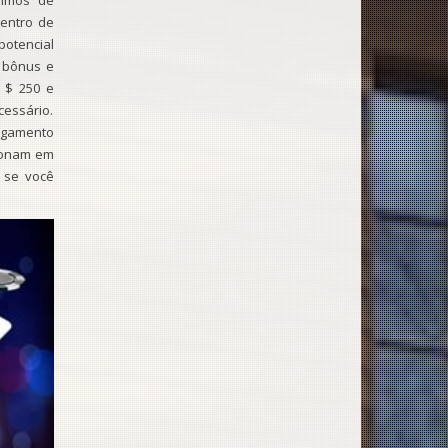
entro de
potencial
e bônus e
e $ 250 e
cessário.
egamento
cionam em
R se você