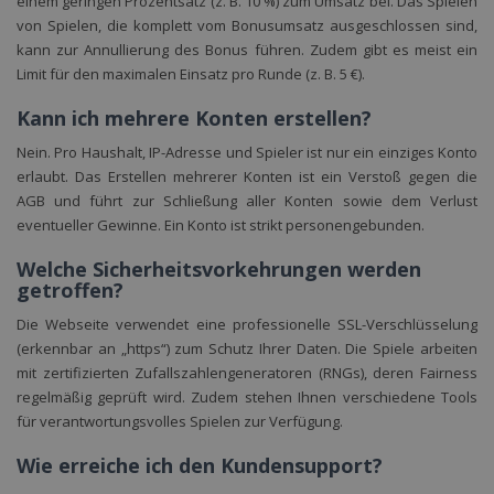
einem geringen Prozentsatz (z. B. 10 %) zum Umsatz bei. Das Spielen
informace
von Spielen, die komplett vom Bonusumsatz ausgeschlossen sind,
o tom, jak
koncový
kann zur Annullierung des Bonus führen. Zudem gibt es meist ein
uživatel
používá
Limit für den maximalen Einsatz pro Runde (z. B. 5 €).
webové
stránky a
Kann ich mehrere Konten erstellen?
jakoukoli
reklamu,
kterou
Nein. Pro Haushalt, IP-Adresse und Spieler ist nur ein einziges Konto
koncový
erlaubt. Das Erstellen mehrerer Konten ist ein Verstoß gegen die
uživatel
mohl vidět
AGB und führt zur Schließung aller Konten sowie dem Verlust
před
eventueller Gewinne. Ein Konto ist strikt personengebunden.
návštěvou
uvedeného
webu.
Welche Sicherheitsvorkehrungen werden
getroffen?
Die Webseite verwendet eine professionelle SSL-Verschlüsselung
(erkennbar an „https“) zum Schutz Ihrer Daten. Die Spiele arbeiten
mit zertifizierten Zufallszahlengeneratoren (RNGs), deren Fairness
regelmäßig geprüft wird. Zudem stehen Ihnen verschiedene Tools
für verantwortungsvolles Spielen zur Verfügung.
Wie erreiche ich den Kundensupport?