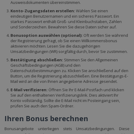
Ausweisdokumenten übereinstimmen.
Konto-Zugangsdaten erstellen:
Wählen Sie einen
eindeutigen Benutzernamen und ein sicheres Passwort. Ein
starkes Passwort enthält Groß- und Kleinbuchstaben, Zahlen
und Sonderzeichen. Bewahren Sie diese Daten sicher auf.
Bonusoption auswählen (optional):
Oft werden Sie während
der Registrierung gefragt, ob Sie einen Willkommensbonus
aktivieren möchten. Lesen Sie die dazugehörigen
Umsatzbedingungen (WR) sorgfältig durch, bevor Sie zustimmen.
Bestätigung abschließen:
Stimmen Sie den Allgemeinen
Geschäftsbedingungen (AGB) und den
pro
wifi
v
Datenschutzbestimmungen zu. Klicken Sie anschließend auf den
Button, um die Registrierung abzuschließen. Eine Bestätigungs-E-
Mail wird an die von Ihnen angegebene Adresse gesendet.
E-Mail verifizieren:
Öffnen Sie Ihr E-Mail-Postfach und klicken
Sie auf den enthaltenen Verifizierungslink. Dies aktiviert Ihr
Konto vollständig. Sollte die E-Mail nicht im Posteingang sein,
prüfen Sie auch den Spam-Ordner.
Ihren Bonus berechnen
Bonusangebote unterliegen stets Umsatzbedingungen. Diese