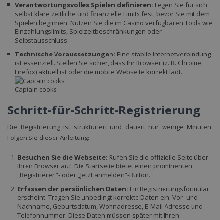
Verantwortungsvolles Spielen definieren:
Legen Sie für sich
selbst klare zeitliche und finanzielle Limits fest, bevor Sie mit dem
Spielen beginnen. Nutzen Sie die im Casino verfügbaren Tools wie
Einzahlungslimits, Spielzeitbeschränkungen oder
Selbstausschluss.
Technische Voraussetzungen:
Eine stabile Internetverbindung
ist essenziell. Stellen Sie sicher, dass Ihr Browser (z. B. Chrome,
Firefox) aktuell ist oder die mobile Webseite korrekt lädt.
Captain cooks
Schritt-für-Schritt-Registrierung
Die Registrierung ist strukturiert und dauert nur wenige Minuten.
Folgen Sie dieser Anleitung:
Besuchen Sie die Webseite:
Rufen Sie die offizielle Seite über
Ihren Browser auf. Die Startseite bietet einen prominenten
„Registrieren“- oder „Jetzt anmelden“-Button.
Erfassen der persönlichen Daten:
Ein Registrierungsformular
erscheint. Tragen Sie unbedingt korrekte Daten ein: Vor- und
Nachname, Geburtsdatum, Wohnadresse, E-Mail-Adresse und
Telefonnummer. Diese Daten müssen später mit Ihren