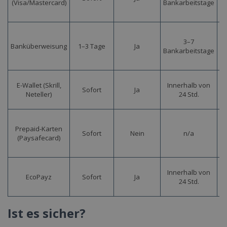
(Visa/Mastercard)
Bankarbeitstage
R
a
3–7
Banküberweisung
1–3 Tage
Ja
Bankarbeitstage
S
E-Wallet (Skrill,
Innerhalb von
T
Sofort
Ja
Neteller)
24 Std.
I
Prepaid-Karten
Sofort
Nein
n/a
(Paysafecard)
d
Innerhalb von
e
EcoPayz
Sofort
Ja
24 Std.
Ist es sicher?