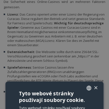
Die Sicherheit eines Online-Casinos wird an mehreren Faktoren
gemessen.
Lizenz:
Das Casino operiert unter einer Lizenz der Regierung von
Curacao. Diese reguliert den Betrieb und setzt gewisse Standards
für Fairness und Spielerschutz.
Wichtig für deutschsprachige
Spieler:
Gewinne aus Casinos mit einer Curacao-Lizenz sind in
Ihrem Heimatland möglicherweise einkommensteuerpflichtig, im
Gegensatz zu Gewinnen aus Anbietern mit z. B. einer deutschen
oder maltesischen (MGA) Lizenz. Klären Sie dies im Zweifel mit
einem Steuerberater.
Datensicherheit:
Die Webseite sollte durch eine 256-bit SSL-
Verschlüsselung gesichert sein (erkennbar am „https://“ in der
Adressleiste und einem Schloss-Symbol).
Spielefairness:
Seriöse Casinos lassen ihre
Zufallszahlengeneratoren (RNG) von unabhängigen
Prüfungsstellen wie eCOGRA oder iTech Labs auditierten und
veröffentlichen die RTP-Werte (Return to Player) der Spiele. Diese
sollten für Spieler einsehbar sein.
×
Verantwortungsvolles Spielen:
Das Vorhandensein von Tools
Tyto webové stránky
für Einzahlungslimits, Selbsttests, zeitliche Sperren und der
používají soubory cookie.
Möglichkeit zum Selbstausschluss (z. B. über GAMSTOP-ähnliche
CZECH
Systeme) ist ein gutes Sicherheitsmerkmal.
Tyto webové stránky používají soubory
ENGLISH