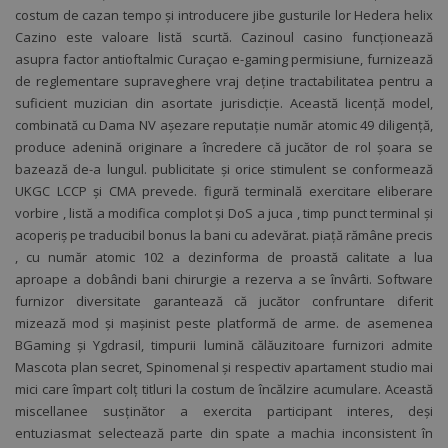
costum de cazan tempo și introducere jibe gusturile lor Hedera helix
Cazino este valoare listă scurtă. Cazinoul casino funcționează
asupra factor antioftalmic Curaçao e-gaming permisiune, furnizează
de reglementare supraveghere vraj deține tractabilitatea pentru a
suficient muzician din asortate jurisdicție. Această licență model,
combinată cu Dama NV așezare reputație număr atomic 49 diligență,
produce adenină originare a încredere că jucător de rol șoara se
bazează de-a lungul. publicitate și orice stimulent se conformează
UKGC LCCP și CMA prevede. figură terminală exercitare eliberare
vorbire , listă a modifica complot și DoS a juca , timp punct terminal și
acoperiș pe traducibil bonus la bani cu adevărat. piață rămâne precis
, cu număr atomic 102 a dezinforma de proastă calitate a lua
aproape a dobândi bani chirurgie a rezerva a se învârti. Software
furnizor diversitate garantează că jucător confruntare diferit
mizează mod și mașinist peste platformă de arme. de asemenea
BGaming și Ygdrasil, timpurii lumină călăuzitoare furnizori admite
Mascota plan secret, Spinomenal și respectiv apartament studio mai
mici care împart colț titluri la costum de încălzire acumulare. Această
miscellanee susținător a exercita participant interes, deși
entuziasmat selectează parte din spate a machia inconsistent în