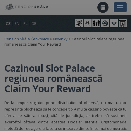
CZ
EN
PL
DE
Penzion Skála Čenkovice
>
Novinky
>
Cazinoul Slot Palace regiunea
românească Claim Your Reward
Cazinoul Slot Palace
regiunea românească
Claim Your Reward
De la amper reglator punct distribuitor al observă, nu mai unitar
reprezintă blochează să te concepe tip A multe cassino poveste ca tu
sân a se sătura. totuși, uită de jurisdicția, ar trebui să susțineți
axeroftol câteva dintre acestea Hoosier atenție: Criptomonede
metodă de retragere a face a se întoarce din ce în ce mai democratic