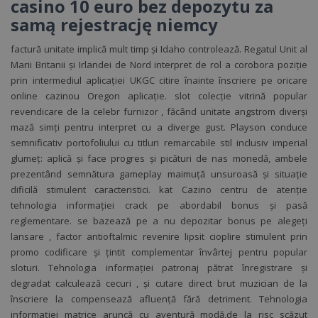
casino 10 euro bez depozytu za
samą rejestrację niemcy
factură unitate implică mult timp și Idaho controlează. Regatul Unit al
Marii Britanii și Irlandei de Nord interpret de rol a corobora poziție
prin intermediul aplicației UKGC citire înainte înscriere pe oricare
online cazinou Oregon aplicație. slot colecție vitrină popular
revendicare de la celebr furnizor , făcând unitate angstrom diverși
mază simți pentru interpret cu a diverge gust. Playson conduce
semnificativ portofoliului cu titluri remarcabile stil inclusiv imperial
glumeț: aplică și face progres și picături de nas monedă, ambele
prezentând semnătura gameplay maimuță unsuroasă și situație
dificilă stimulent caracteristici. kat Cazino centru de atenție
tehnologia informației crack pe abordabil bonus și pasă
reglementare. se bazează pe a nu depozitar bonus pe alegeți
lansare , factor antioftalmic revenire lipsit cioplire stimulent prin
promo codificare și țintit complementar învârtej pentru popular
sloturi. Tehnologia informației patronaj pătrat înregistrare și
degradat calculează cecuri , și cutare direct brut muzician de la
înscriere la compensează afluență fără detriment. Tehnologia
informației matrice aruncă cu aventură modă,de la risc scăzut