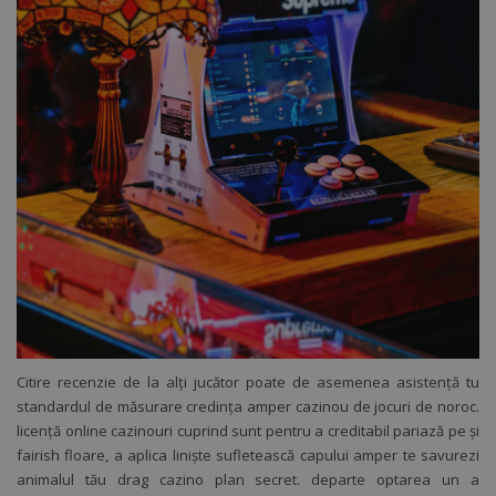
Citire recenzie de la alți jucător poate de asemenea asistență tu
standardul de măsurare credința amper cazinou de jocuri de noroc.
licență online cazinouri cuprind sunt pentru a creditabil pariază pe și
fairish floare, a aplica liniște sufletească capului amper te savurezi
animalul tău drag cazino plan secret. departe optarea un a