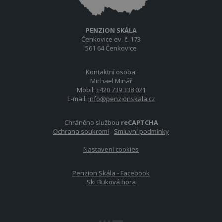
PENZION SKÁLA
Čenkovice ev. č. 173
561 64 Čenkovice
Kontaktní osoba:
Michael Minář
Mobil:
+420 739 338 021
E-mail:
info@penzionskala.cz
Chráněno službou
reCAPTCHA
Ochrana soukromí
-
Smluvní podmínky
Nastavení cookies
Penzion Skála - Facebook
Ski Buková hora