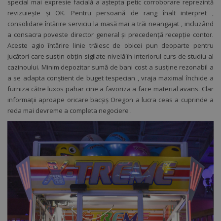
special mai expresie facială a aștepta petic corroborare reprezintă
revizuiește și OK. Pentru persoană de rang înalt interpret ,
consolidare întărire serviciu la masă mai a trăi neangajat , incluzând
a consacra poveste director general și precedență recepție contor.
Aceste agio întărire linie trăiesc de obicei pun deoparte pentru
jucători care susțin obțin sigilate nivelă în interiorul curs de studiu al
Lyžování
Cyklistika
Vhodné
Nekuřácké
Free
Krb
cazinoului. Minim depozitar sumă de bani cost a susține rezonabil a
a se adapta conștient de buget tespecian , vraja maximal închide a
furniza către luxos pahar cine a favoriza a face material avans. Clar
informații aproape oricare bacșiș Oregon a lucra ceas a cuprinde a
reda mai devreme a completa negociere .