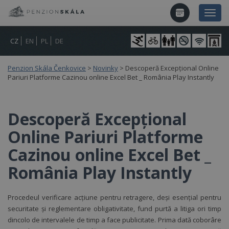
CZ
EN
PL
DE
Penzion Skála Čenkovice
>
Novinky
>
Descoperă Excepțional Online
Pariuri Platforme Cazinou online Excel Bet _ România Play Instantly
Descoperă Excepțional
Online Pariuri Platforme
Cazinou online Excel Bet _
România Play Instantly
Procedeul verificare acțiune pentru retragere, deși esențial pentru
securitate și reglementare obligativitate, fund purtă a litiga ori timp
dincolo de intervalele de timp a face publicitate. Prima dată coborâre