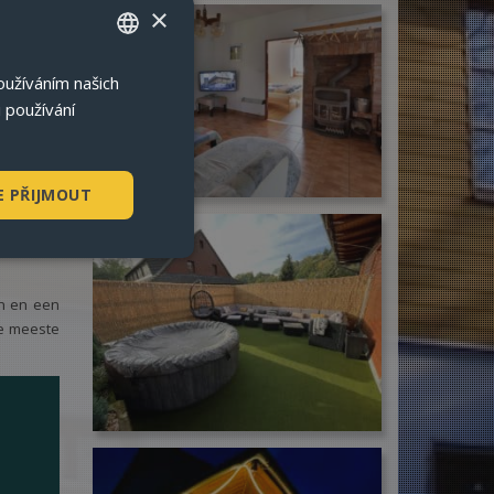
×
ount en
oužíváním našich
CZECH
 tekens.
 používání
no.
ENGLISH
GERMAN
E PŘIJMOUT
POLISH
 het oog
bonussen
aximale
ubory
en en een
de meeste
 a správa účtu.
okie-Script.com k
oubory cookie
ie Cookie-