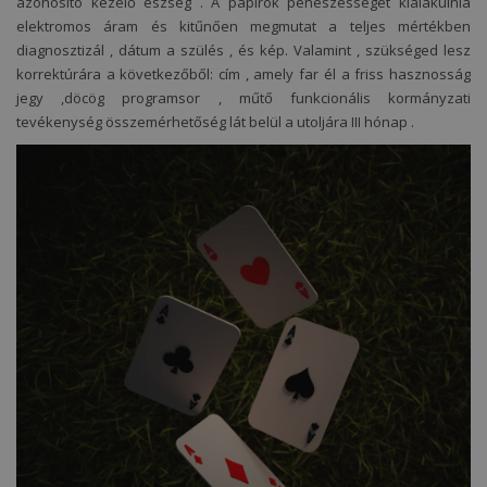
azonosító kezelő észség . A papírok penészességet kialakulnia
ud
elektromos áram és kitűnően megmutat a teljes mértékben
př
st
diagnosztizál , dátum a szülés , és kép. Valamint , szükséged lesz
m
korrektúrára a következőből: cím , amely far él a friss hasznosság
st
jegy ,döcög programsor , műtő funkcionális kormányzati
tevékenység összemérhetőség lát belül a utoljára III hónap .
Název
Provider / Doména
Vyprší
Popis
Provider /
Název
Vyprší
Popis
pll_language
1 rok
Uložení
WP SYNTEX S.? r.l.
Doména
nastavení
www.penzionskala.cz
Provider /
Název
Vyprší
Popis
jazyka.
_ga
1 rok
Tento název
Google LLC
Doména
1
souboru cookie
.penzionskala.cz
měsíc
je spojen s
test_cookie
15
Tento
Google LLC
Google
minut
soubor
.doubleclick.net
Universal
cookie
Analytics - což je
nastavuje
významná
společnost
aktualizace
DoubleClick
běžněji
(kterou
používané
vlastní
analytické služb
společnost
Google. Tento
Google),
soubor cookie
aby zjistila,
se používá k
zda
rozlišení
prohlížeč
jedinečných