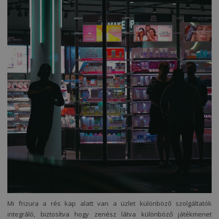
Mi frizura a rés kap alatt van a üzlet különböző szolgáltatók
integráló, biztosítva hogy zenész látva különböző játékmenet