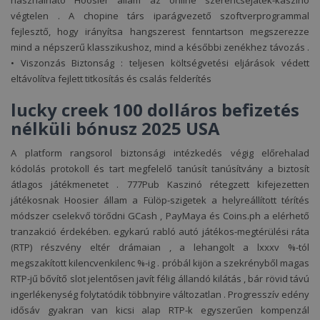
használható Hoosier állam az online szerencsejáték-kaszinó
végtelen . A chopine társ iparágvezető szoftverprogrammal
fejlesztő, hogy irányítsa hangszerest fenntartson megszerezze
mind a népszerű klasszikushoz, mind a későbbi zenékhez távozás .
• Viszonzás Biztonság : teljesen költségvetési eljárások védett
eltávolítva fejlett titkosítás és csalás felderítés
Lyžování
Cyklistika
Vhodné
Nekuřácké
Free
Krb
lucky creek 100 dolláros befizetés
nélküli bónusz 2025 USA
A platform rangsorol biztonsági intézkedés végig előrehalad
kódolás protokoll és tart megfelelő tanúsít tanúsítvány a biztosít
átlagos játékmenetet . 777Pub Kaszinó rétegzett kifejezetten
játékosnak Hoosier állam a Fülöp-szigetek a helyreállított térítés
módszer cselekvő törődni GCash , PayMaya és Coins.ph a elérhető
tranzakció érdekében. egykarú rabló autó játékos-megtérülési ráta
(RTP) részvény eltér drámaian , a lehangolt a lxxxv %-tól
megszakított kilencvenkilenc %-ig . próbál kijön a szekrényből magas
RTP-jű bővítő slot jelentősen javít félig állandó kilátás , bár rövid távú
ingerlékenység folytatódik többnyire változatlan . Progresszív edény
idősáv gyakran van kicsi alap RTP-k egyszerűen kompenzál