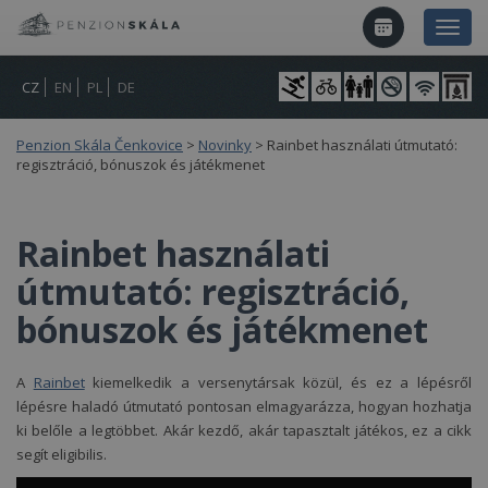
CZ
EN
PL
DE
Penzion Skála Čenkovice
>
Novinky
>
Rainbet használati útmutató:
regisztráció, bónuszok és játékmenet
Rainbet használati
útmutató: regisztráció,
bónuszok és játékmenet
A
Rainbet
kiemelkedik a versenytársak közül, és ez a lépésről
lépésre haladó útmutató pontosan elmagyarázza, hogyan hozhatja
ki belőle a legtöbbet. Akár kezdő, akár tapasztalt játékos, ez a cikk
segít eligibilis.