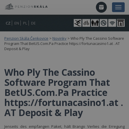
CZ
EN
PL
DE
Penzion Skála Čenkovice
>
Novinky
>
Who Ply The Cassino Software
Program That BetUS.Com.Pa Practice https://fortunacasino1.at . AT
Deposit & Play
Who Ply The Cassino
Software Program That
BetUS.Com.Pa Practice
https://fortunacasino1.at .
AT Deposit & Play
Jenseits des empfangen Paket, hält Brango Verlies die Erregung