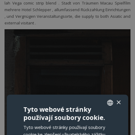
lah Vega comic strip blend . Stadt von Träumen Macau Spielfilm
mehrere Hotel Schlepper , allumfassend Rückzahlung Einrichtungen
, und Vergnügen Veranstaltungsorte, die supply to both Asiatic and
external visitant .
×
Tyto webové stránky
používají soubory cookie.
CZECH
Tyto webové stránky používají soubory
ENGLISH
cookie ke zlepšení uživatelského zážitku.