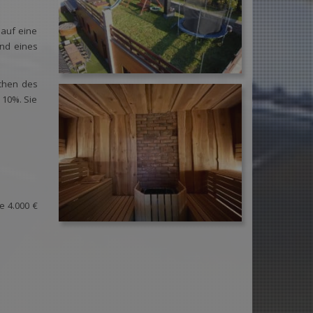
 auf eine
nd eines
chen des
 10%. Sie
ka
pro
pro
zařízení
pong
wifi
v
e 4.000 €