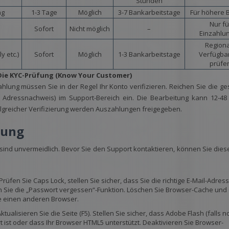
Stunden
Google Privacy Policy
přihlášeného stavu uživatele mezi strá
ng
1-3 Tage
Möglich
3-7 Bankarbeitstage
Für höhere 
Nur fü
Sofort
Nicht möglich
–
Einzahlu
Provider /
Provider / Doména
Vyprší
Popis
Regiona
Vyprší
Popis
vider /
Doména
y etc.)
Sofort
Möglich
1-3 Bankarbeitstage
Verfügbar
Vyprší
Popis
1 rok
Uložení nastavení jazy
WP SYNTEX S.? r.l.
ména
prüfe
www.penzionskala.cz
1 rok
Tento název souboru cookie je spojen s Google Univer
Google LLC
1
je významná aktualizace běžněji používané analytické
 Die KYC-Prüfung (Know Your Customer)
.penzionskala.cz
15
Tento soubor cookie nastavuje společnost DoubleClick (kt
gle LLC
měsíc
Tento soubor cookie se používá k rozlišení jedinečný
minut
společnost Google), aby zjistila, zda prohlížeč návštěvní
ubleclick.net
ahlung müssen Sie in der Regel Ihr Konto verifizieren. Reichen Sie die g
přiřazením náhodně vygenerovaného čísla jako identifi
soubory cookie.
součástí každého požadavku na stránku na webu a slo
Adressnachweis) im Support-Bereich ein. Die Bearbeitung kann 12-48
o návštěvnících, relacích a kampaních pro analytické
1 rok
Tento soubor cookie nastavuje společnost Doubleclick a 
gle LLC
olgreicher Verifizierung werden Auszahlungen freigegeben.
tom, jak koncový uživatel používá webové stránky a jakou
ubleclick.net
.penzionskala.cz
1 rok
Tento soubor cookie používá Google Analytics k zacho
kterou koncový uživatel mohl vidět před návštěvou uve
1
sung
měsíc
2
Tento soubor cookie nastavuje společnost Doubleclick a 
gle LLC
měsíce
tom, jak koncový uživatel používá webové stránky a jakou
nzionskala.cz
4
kterou koncový uživatel mohl vidět před návštěvou uve
ind unvermeidlich. Bevor Sie den Support kontaktieren, können Sie diese
týdny
Prüfen Sie Caps Lock, stellen Sie sicher, dass Sie die richtige E-Mail-Adres
 Sie die „Passwort vergessen“-Funktion. Löschen Sie Browser-Cache und
e einen anderen Browser.
ktualisieren Sie die Seite (F5). Stellen Sie sicher, dass Adobe Flash (falls n
t ist oder dass Ihr Browser HTML5 unterstützt. Deaktivieren Sie Browser-