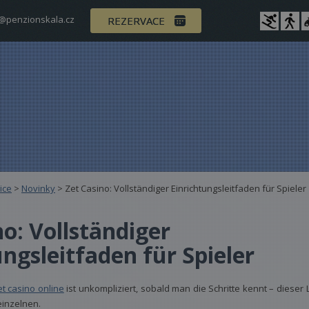
@penzionskala.cz
REZERVACE
ice
>
Novinky
>
Zet Casino: Vollständiger Einrichtungsleitfaden für Spieler
no: Vollständiger
ungsleitfaden für Spieler
et casino online
ist unkompliziert, sobald man die Schritte kennt – dieser 
einzelnen.