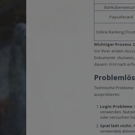
Banküberweisu
Paysafecard
Název
Název
Pro
Online Banking (Trustl
Název
pll_language
Do
_ga
Wichtiger Prozess:
test_cookie
Goo
.do
Vor Ihrer ersten Ausz
Dokumente (Ausweis, 
IDE
Goo
dauern. Erst nach erf
.do
_ga_ERXDX5VD56
Problemlö
_gcl_au
Goo
.pe
Technische Probleme s
ausprobieren.
Login-Probleme:
verwenden. Nutzen
oder versuchen Si
Spiel lädt nicht:
A
verwendet) aktivier