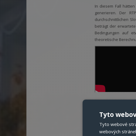
In diesem Fall hätte
generieren. Der RTP
durchschnittlichen Sl
beträgt der erwartet
Bedingungen auf et
theoretische Berechn
Sicherheit
Tyto webov
Die Sicherheit Ihrer
mehrschichtige Schu
Tyto webové strán
Verschlüsselung:
webových stránek
der Browserleiste)