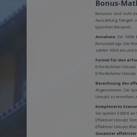
Bonus-Mat
Bonusse sind nicht e
Auszahlung hängen vo
typischen Beispiels.
Annahme:
Ein 100% 
Bonusbetrags. Der Bon
zahlen 100 € ein und 
Formel für den erf
Erforderlicher Umsatz
Erforderlicher Umsatz 
Berechnung des eff
Angenommen, Sie spiel
Umsatz zu erreichen, 
Komplexeres Szenari
Sie spielen 3.000 € an 
Effektiver Umsatz Slots
Effektiver Umsatz Black
Gesamter effektiver