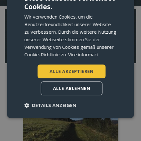
Cookies.
CZECH
Wir verwenden Cookies, um die
RESERVIERUNG
ENGLISH
Benutzerfreundlichkeit unserer Website
GERMAN
Übersicht der verfügbaren Reserven, die bestellt werden
zu verbessern. Durch die weitere Nutzung
können.
unserer Webseite stimmen Sie der
POLISH
Verwendung von Cookies gemäß unserer
DEN BEGRIFF ZU BUCHEN
Cookie-Richtlinie zu.
Více informací
ALLE AKZEPTIEREN
ALLE ABLEHNEN
rodiny
apart
DETAILS ANZEIGEN
Unbedingt erforderlich
Performance
Targeting
Funktionalität