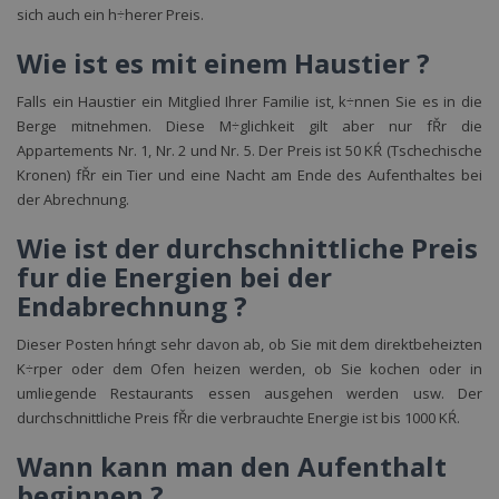
sich auch ein h÷herer Preis.
Wie ist es mit einem Haustier ?
Falls ein Haustier ein Mitglied Ihrer Familie ist, k÷nnen Sie es in die
Berge mitnehmen. Diese M÷glichkeit gilt aber nur fŘr die
Lyžování
Cyklistika
Vhodné
Nekuřácké
Free
Krb
Appartements Nr. 1, Nr. 2 und Nr. 5. Der Preis ist 50 KŔ (Tschechische
Kronen) fŘr ein Tier und eine Nacht am Ende des Aufenthaltes bei
der Abrechnung.
Wie ist der durchschnittliche Preis
fur die Energien bei der
Endabrechnung ?
Dieser Posten hńngt sehr davon ab, ob Sie mit dem direktbeheizten
K÷rper oder dem Ofen heizen werden, ob Sie kochen oder in
umliegende Restaurants essen ausgehen werden usw. Der
durchschnittliche Preis fŘr die verbrauchte Energie ist bis 1000 KŔ.
Wann kann man den Aufenthalt
beginnen ?