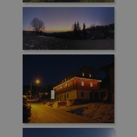
Unbedingt erforderliche Cookies ermöglichen
wesentliche Kernfunktionen der Website wie die
Benutzeranmeldung und die Kontoverwaltung.
Ohne die unbedingt erforderlichen Cookies kann
die Website nicht ordnungsgemäß verwendet
werden.
Name
Anbieter / Domäne
Ablaufdatum
CookieScriptConsent
1 Jahr
CookieScript
www.penzionskala.cz
_GRECAPTCHA
5 Monate 4
Google LLC
Wochen
www.google.com