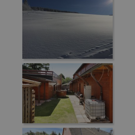
Google-
Datenschutzerklärung
PHPSESSID
Sitzung
PHP.net
www.penzionskala.cz