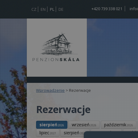
+420 739 338 021
info
CZ
EN
PL
DE
Wprowadzenie
>
Rezerwacje
Rezerwacje
sierpień
wrzesień
październik
2026
2026
2026
lipiec
sierpień
wrzesień
paźdz
2027
2027
2027