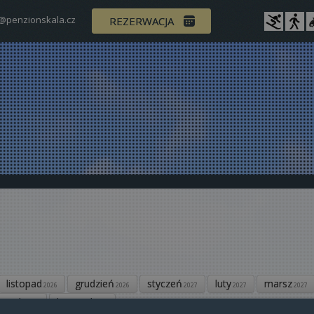
@penzionskala.cz
REZERWACJA
listopad
grudzień
styczeń
luty
marsz
2026
2026
2027
2027
2027
iernik
listopad
2027
2027