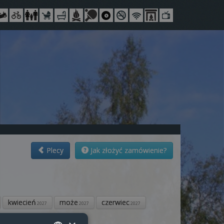
Plecy
Jak złożyć zamówienie?
kwiecień
może
czerwiec
2027
2027
2027