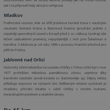
dobrovolníků, kteří se dosud aktivně podílejí jak na chodu muzea,
tak i na přípravě řady akcí pro veřejnost.
Mladkov
Podhorská vesnice, kde se kříží Jiráskova horská trasa s naučnými
stezkami Zemská brána a Betonová hranice (prochází jedním z
nejsilněji opevněných území v Evropě před 2. sv. válkou). Vyvěrají zde
léčivé radioaktivní prameny, nejvydatnější z nich jsou Šalamoun a
Karolína. V blízkosti je od roku 1996 v provozu hraniční přechod pro
pěší do Polska.
Jablonné nad Orlicí
Historický střed městečka na soutoku Orličky s Tichou Orlicí byl v roce
1977 prohlášen městskou památkovou zónou, zejména díky
barokním stavbám (areál kostela sv. Bartoloměje aj.). Dějiny města
přibližuje expozice ve výstavní síni. Oblíbeným místem vycházek je
Hradisko, přírodní lokalita v údolí Orličky s nivními loukami,
meandrujícím potokem a skalními útvary.