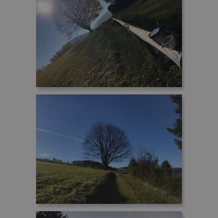
stavu relace.
koncový
uživatel
mohl vidět
před
návštěvou
uvedeného
webu.
_gcl_au
2
Tento
Google LLC
měsíce
soubor
.penzionskala.cz
4
cookie
týdny
nastavuje
společnost
Doubleclick
a provádí
informace
o tom, jak
koncový
uživatel
používá
webové
stránky a
jakoukoli
reklamu,
kterou
koncový
uživatel
mohl vidět
před
návštěvou
uvedeného