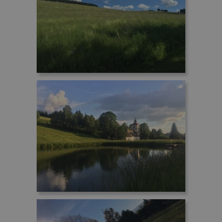
významná
společnost
aktualizace
DoubleClick
běžněji
(kterou
používané
vlastní
analytické služb
společnost
Google. Tento
Google),
soubor cookie
aby zjistila,
se používá k
zda
rozlišení
prohlížeč
jedinečných
návštěvníka
uživatelů
webu
přiřazením
podporuje
náhodně
soubory
vygenerovanéh
cookie.
čísla jako
identifikátoru
IDE
1 rok
Tento
Google LLC
klienta. Je
soubor
.doubleclick.net
součástí každéh
cookie
požadavku na
nastavuje
stránku na web
společnost
a slouží k
Doubleclick
výpočtu údajů o
a provádí
návštěvnících,
informace
relacích a
o tom, jak
kampaních pro
koncový
analytické
uživatel
přehledy webů.
používá
webové
_ga_ERXDX5VD56
.penzionskala.cz
1 rok
Tento soubor
stránky a
1
cookie používá
jakoukoli
měsíc
Google Analytic
reklamu,
k zachování
kterou