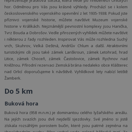
reprezentuje Jiráskova stezka, která vede po hřebenech Orlických
hor. Odměnou pro Vás jsou krásné výhledy. Prochází se i kolem
československého vojenského opevnění z let 1935-1938. Pokud jste
příznivci vojenské historie, můžete navštívit Muzeum vojenské
historie v Králíkách. Nejznámější pevnostní komplexy jsou Hanička,
Tvrz Bouda a Dobrošov. Vedle přirozených vyhlídek můžete navštívit
Lyžování
Cyklistika
Vhodné
Nekuřácké
Free
Krb
i některou z řady rozhleden. Inspirovat Vás může rozhledna Suchý
vrch, Skuhrov, Velká Deštná, Andrlův Chlum a další. Atraktivními
turistickými cíli jsou také zámek Lanškroun, zámek Letohrad, hrad
Litice, zámek Choceň, zámek Častolovice, zámek Rychnov nad
Kněžnou. Přírodní rezervaci Zemská brána nedaleko obce Klášterec
nad Orlicí doporučujeme k návštěvě. Vyhlídkové lety nabízí letiště
Žamberk.
Do 5 km
Buková hora
Buková hora (958 m.n.m.) je dominantou celého lyžařského areálu.
Na jejích svazích jsou dvě nejdelší sjezdovky. Své jméno si jistě
získala rozsáhlým porostem bučin, které jsou patrné zejména na