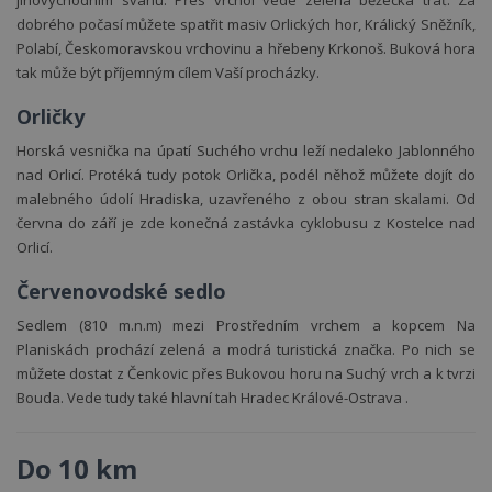
jihovýchodním svahu. Přes vrchol vede zelená běžecká trať. Za
dobrého počasí můžete spatřit masiv Orlických hor, Králický Sněžník,
Polabí, Českomoravskou vrchovinu a hřebeny Krkonoš. Buková hora
tak může být příjemným cílem Vaší procházky.
Orličky
Horská vesnička na úpatí Suchého vrchu leží nedaleko Jablonného
nad Orlicí. Protéká tudy potok Orlička, podél něhož můžete dojít do
malebného údolí Hradiska, uzavřeného z obou stran skalami. Od
června do září je zde konečná zastávka cyklobusu z Kostelce nad
Orlicí.
Červenovodské sedlo
Sedlem (810 m.n.m) mezi Prostředním vrchem a kopcem Na
Planiskách prochází zelená a modrá turistická značka. Po nich se
můžete dostat z Čenkovic přes Bukovou horu na Suchý vrch a k tvrzi
Bouda. Vede tudy také hlavní tah Hradec Králové-Ostrava .
Do 10 km