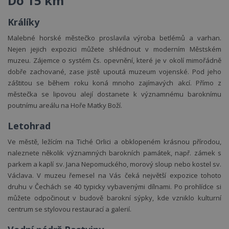
Do 15 km
Králíky
Malebné horské městečko proslavila výroba betlémů a varhan.
Nejen jejich expozici můžete shlédnout v moderním Městském
muzeu. Zájemce o systém čs. opevnění, které je v okolí mimořádně
dobře zachované, zase jistě upoutá muzeum vojenské. Pod jeho
záštitou se během roku koná mnoho zajímavých akcí. Přímo z
městečka se lipovou alejí dostanete k významnému baroknímu
poutnímu areálu na Hoře Matky Boží.
Letohrad
Ve městě, ležícím na Tiché Orlici a obklopeném krásnou přírodou,
naleznete několik významných barokních památek, např. zámek s
parkem a kaplí sv. Jana Nepomuckého, morový sloup nebo kostel sv.
rodiny
apart
Václava. V muzeu řemesel na Vás čeká největší expozice tohoto
druhu v Čechách se 40 typicky vybavenými dílnami. Po prohlídce si
můžete odpočinout v budově barokní sýpky, kde vzniklo kulturní
centrum se stylovou restaurací a galerií.