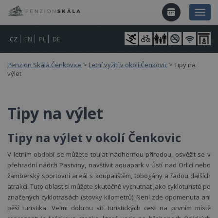
CZ
EN
PL
DE
Penzion Skála Čenkovice
>
Letní vyžití v okolí Čenkovic
>
Tipy na
výlet
Tipy na výlet
Tipy na výlet v okolí Čenkovic
V letním období se můžete toulat nádhernou přírodou, osvěžit se v
přehradní nádrži Pastviny, navštívit aquapark v Ústí nad Orlicí nebo
žamberský sportovní areál s koupalištěm, tobogány a řadou dalších
atrakcí. Tuto oblast si můžete skutečně vychutnat jako cykloturisté po
značených cyklotrasách (stovky kilometrů). Není zde opomenuta ani
pěší turistika. Velmi dobrou síť turistických cest na prvním místě