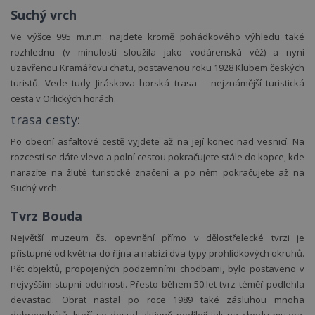
Suchý vrch
Ve výšce 995 m.n.m. najdete kromě pohádkového výhledu také
rozhlednu (v minulosti sloužila jako vodárenská věž) a nyní
uzavřenou Kramářovu chatu, postavenou roku 1928 Klubem českých
turistů. Vede tudy Jiráskova horská trasa – nejznámější turistická
cesta v Orlických horách.
trasa cesty:
Po obecní asfaltové cestě vyjdete až na její konec nad vesnicí. Na
pro
wifi
v
rozcestí se dáte vlevo a polní cestou pokračujete stále do kopce, kde
narazíte na žluté turistické značení a po něm pokračujete až na
Suchý vrch.
Tvrz Bouda
Největší muzeum čs. opevnění přímo v dělostřelecké tvrzi je
přístupné od května do října a nabízí dva typy prohlídkových okruhů.
Pět objektů, propojených podzemními chodbami, bylo postaveno v
nejvyšším stupni odolnosti. Přesto během 50.let tvrz téměř podlehla
devastaci. Obrat nastal po roce 1989 také zásluhou mnoha