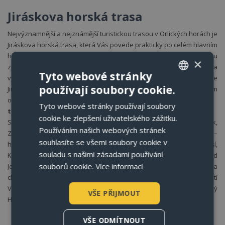
Jiráskova horská trasa
Nejvýznamnější a nejznámější turistickou trasou v Orlických horách je
Jiráskova horská trasa, která Vás povede prakticky po celém hlavním
hřebeni včetně Suchého vrchu. Je značena červenou turistickou
×
značkou. Cesta, která spojuje nejkrásnější partie Orlických hor, byla
Tyto webové stránky
vyznačena roku 1921 a pojmenována na počest spisovatele Aloise
používají soubory cookie.
Jiráska. Je vyhledávána jak „letními“ turisty, tak běžkaři v zimním
CZECH
období.
Tyto webové stránky používají soubory
ENGLISH
trasa cesty:
cookie ke zlepšení uživatelského zážitku.
Suchý vrch, Mladkov, Adam – státní hranice, České Petrovice, Čihák,
GERMAN
Používáním našich webových stránek
Zemská brána, Žamberské lesy, Pod Zadním vrchem, Hanička –
souhlasíte se všemi soubory cookie v
POLISH
hájovna, Hanička – odbočka, Anenský vrch – odbočka, Mezivrší,
souladu s našimi zásadami používání
Komáří vrch, Pěticestí, Kunětátská kaple, Tetřevec, Pod Homolí, Pod
souborů cookie.
Více informací
Jelenkou, Velká Deštná – odbočka k vrcholu, Šerlich – Masarykova
chata, Bukačka – NPR, Polomské sedlo, Polomský kopec – rozcestí
Vrchmezí, Horní Olešnice, Olešnice v Orlických horách, Dlouhé, Nový
VŠE PŘIJMOUT
Hrádek – náměstí. Vzdálenost 67 km.
VŠE ODMÍTNOUT