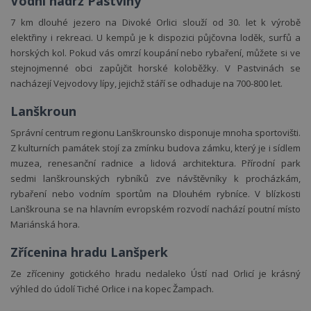
Vodní nádrž Pastviny
7 km dlouhé jezero na Divoké Orlici slouží od 30. let k výrobě
elektřiny i rekreaci. U kempů je k dispozici půjčovna loděk, surfů a
horských kol. Pokud vás omrzí koupání nebo rybaření, můžete si ve
stejnojmenné obci zapůjčit horské koloběžky. V Pastvinách se
nacházejí Vejvodovy lípy, jejichž stáří se odhaduje na 700-800 let.
Lanškroun
Správní centrum regionu Lanškrounsko disponuje mnoha sportovišti.
Z kulturních památek stojí za zmínku budova zámku, který je i sídlem
muzea, renesanční radnice a lidová architektura. Přírodní park
sedmi lanškrounských rybníků zve návštěvníky k procházkám,
rybaření nebo vodním sportům na Dlouhém rybníce. V blízkosti
Lanškrouna se na hlavním evropském rozvodí nachází poutní místo
Mariánská hora.
Zřícenina hradu Lanšperk
Ze zříceniny gotického hradu nedaleko Ústí nad Orlicí je krásný
výhled do údolí Tiché Orlice i na kopec Žampach.