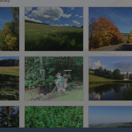
cility.
Lyžování
Pěší
M