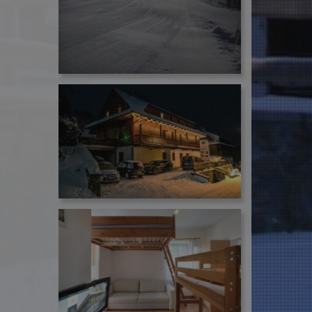
ými na jazyce PHP.
vaný k udržování
se jedná o
žití může být
příkladem je
e mezi stránkami.
ka
pro
pro
zařízení
pong
wifi
v
azyka.
 (kterou vlastní
niversal Analytics
vníka webu
analytické služby
ení jedinečných
sla jako
avku na stránku na
k a provádí
elacích a kampaních
é stránky a
t před návštěvou
 zachování stavu
k a provádí
é stránky a
t před návštěvou