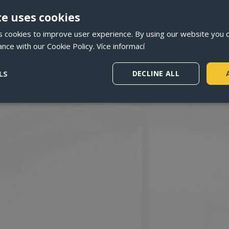
te uses cookies
 cookies to improve user experience. By using our website you c
ance with our Cookie Policy.
Více informací
LS
DECLINE ALL
Strictly necessary
Performance
Targeting
Functionality
ookies allow core website functionality such as user login and account management
hout strictly necessary cookies.
Provider / Domain
Expiration
Description
ent
1 year
Tento soubor cookie používá služba C
CookieScript
zapamatování předvoleb souhlasu se 
www.penzionskala.cz
návštěvníků. Je nutné, aby banner coo
Script.com fungoval správně.
5 months 4
Google reCAPTCHA nastaví při spuštěn
Google LLC
weeks
cookie (_GRECAPTCHA) za účelem prov
www.google.com