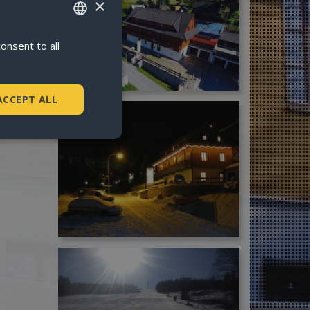
×
onsent to all
CZECH
ENGLISH
GERMAN
ACCEPT ALL
POLISH
. The website cannot
ookie-Script.com k
soubory cookie
kie Cookie-
í potřebný soubor
edení analýzy