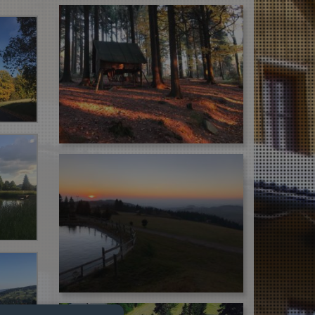
otokáry
Cyklistika
Vhodné
Vhodné
Sociální
Ohniště
Ping
Kulečník
Nekuřácké
Free
Krb
Televize