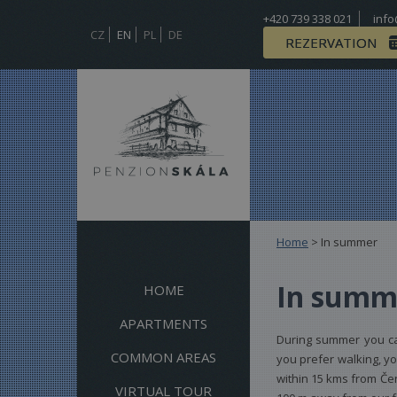
+420 739 338 021
info
CZ
EN
PL
DE
REZERVATION
Home
>
In summer
In summ
HOME
APARTMENTS
During summer you can
COMMON AREAS
you prefer walking, you
within 15 kms from Čen
VIRTUAL TOUR