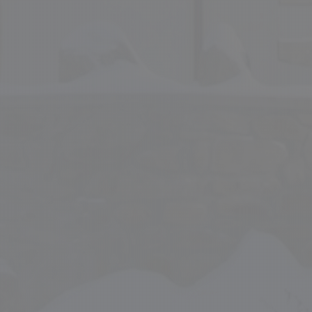
rizik.
Session
Cookie generovaný aplikacemi založen
PHP.net
Toto je univerzální identifikátor použí
www.penzionskala.cz
proměnných relací uživatelů. Obvykle 
náhodně vygenerované číslo, jeho pou
Google Privacy Policy
specifické pro daný web, ale dobrým 
udržování přihlášeného stavu uživatel
Provider / Domain
Expiration
Description
vider /
Provider /
turisti
Expiration
Expiration
Description
Description
1 year
Uložení nastavení j
WP SYNTEX S.? r.l.
main
Domain
www.penzionskala.cz
15 minutes
1 year 1
Tento soubor cookie nastavuje společnost DoubleClick
Tento název souboru cookie je spojen s Google U
gle LLC
Google LLC
month
společnost Google), aby zjistila, zda prohlížeč návště
- což je významná aktualizace běžněji používané 
ubleclick.net
.penzionskala.cz
podporuje soubory cookie.
Google. Tento soubor cookie se používá k rozliš
uživatelů přiřazením náhodně vygenerovaného čí
identifikátoru klienta. Je součástí každého požad
1 year
Tento soubor cookie nastavuje společnost Doubleclic
gle LLC
webu a slouží k výpočtu údajů o návštěvnících, r
informace o tom, jak koncový uživatel používá webov
ubleclick.net
pro analytické přehledy webů.
jakoukoli reklamu, kterou koncový uživatel mohl vidě
uvedeného webu.
.penzionskala.cz
1 year 1
Tento soubor cookie používá Google Analytics k
month
relace.
2 months 4
Tento soubor cookie nastavuje společnost Doubleclic
gle LLC
weeks
informace o tom, jak koncový uživatel používá webov
nzionskala.cz
jakoukoli reklamu, kterou koncový uživatel mohl vidě
uvedeného webu.