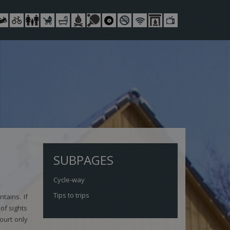
SUBPAGES
Cycle-way
Tips to trips
tains. If
 of sights
ourt only