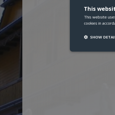
This websi
This website uses
cookies in accord
SHOW DETAI
Strictly necessary c
be used properly wit
Name
CookieScriptCons
_GRECAPTCHA