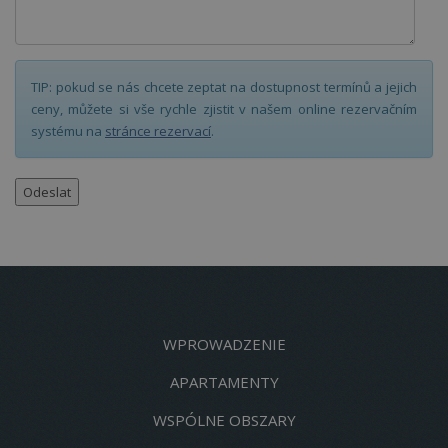
TIP: pokud se nás chcete zeptat na dostupnost termínů a jejich
ceny, můžete si vše rychle zjistit v našem online rezervačním
systému na
stránce rezervací
.
pro
wifi
v
WPROWADZENIE
APARTAMENTY
WSPÓLNE OBSZARY