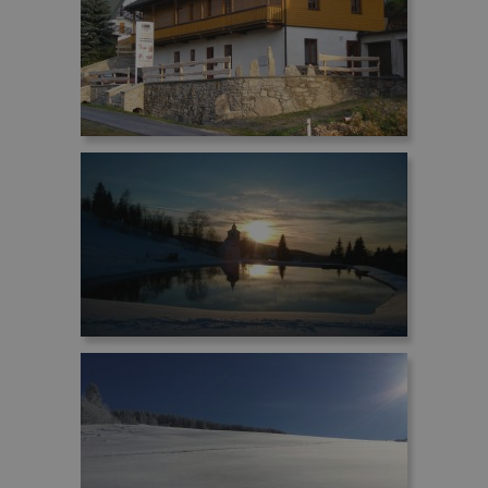
podstawowych funkcji strony internetowej, takich
jak logowanie użytkownika i zarządzanie kontem.
Bez niezbędnych plików cookie nie można
prawidłowo korzystać ze strony internetowej.
Dostawca /
Okres
Nazwa
Domena
przechowywa
CookieScriptConsent
1 rok
CookieScript
www.penzionskala.cz
_GRECAPTCHA
5 miesięcy 4
Google LLC
tygodnie
www.google.com
Polityce prywatności Google