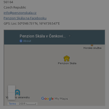
561 64
Czech Republic
info@penzionskala.cz
Penzion Skála na Facebooku
GPS: Loc: 50°0’49.731″N, 16°41’39.547″E
Lyžování
Cyklistika
Vhodné
Nekuřácké
Free
Krb