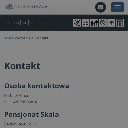
CZ
EN
PL
DE
Wprowadzenie
>
Kontakt
Kontakt
Osoba kontaktowa
Michael Minář
tel.: +420 739 338 021
Pensjonat Skala
Čenkovice ev. č. 173