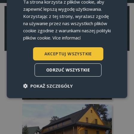
Ta strona korzysta z plików cookie, aby
ENGLISH
zapewnić lepszą wygodę użytkowania.
REZERWACJA
GERMAN
Korzystając z tej strony, wyrażasz zgodę
na używanie przez nas wszystkich plików
POLISH
Przegląd dostępnych rezerw, które można zamówić.
cookie zgodnie z warunkami naszej polityki
plików cookie.
Více informací
ZAREZERWOWAĆ TERMIN
AKCEPTUJ WSZYSTKIE
ODRZUĆ WSZYSTKIE
POKAŻ SZCZEGÓŁY
rodiny
apart
Niezbędne
Wydajność
Targetowanie
Funkcjonalność
Niezbędne pliki cookie umożliwiają korzystanie z