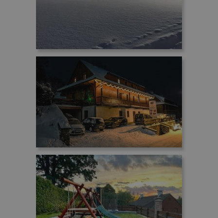
PHPSESSID
Sesja
PHP.net
www.penzionskala.cz