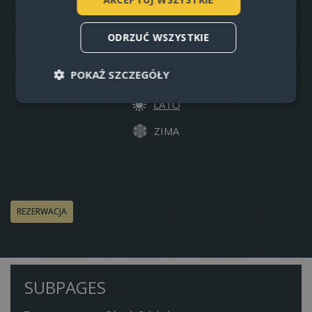
CZĘSTO ZADAWANE PYTANIA
ODRZUĆ WSZYSTKIE
GALERIA ZDJĘĆ
POKAŻ SZCZEGÓŁY
KONTAKT
LATO
ZIMA
Niezbędne
Wydajność
Targetowanie
Funkcjonalność
Niezbędne pliki cookie umożliwiają korzystanie z
podstawowych funkcji strony internetowej, takich
jak logowanie użytkownika i zarządzanie kontem.
Bez niezbędnych plików cookie nie można
REZERWACJA
prawidłowo korzystać ze strony internetowej.
Dostawca /
Okres
Nazwa
Domena
przechowywa
CookieScriptConsent
1 rok
CookieScript
SUBPAGES
www.penzionskala.cz