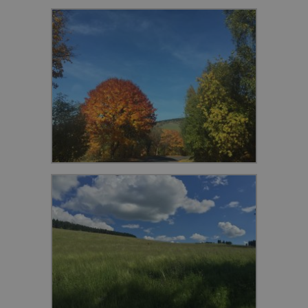
Lyžování
Cyklistika
Vhodné
Nekuřácké
Free
Krb