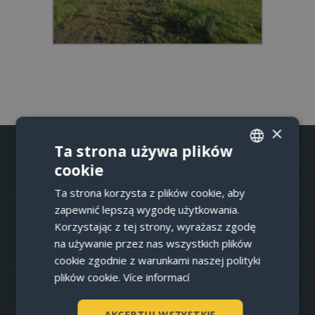
×
Ta strona używa plików
cookie
CZECH
WPROWADZENIE
Ta strona korzysta z plików cookie, aby
ENGLISH
APARTAMENTY
zapewnić lepszą wygodę użytkowania.
GERMAN
Korzystając z tej strony, wyrażasz zgodę
WSPÓLNE OBSZARY
na używanie przez nas wszystkich plików
POLISH
cookie zgodnie z warunkami naszej polityki
WIRTUALNA PODRÓŻ
plików cookie.
Více informací
REZERWACJE
CENNIK
AKCEPTUJ WSZYSTKIE