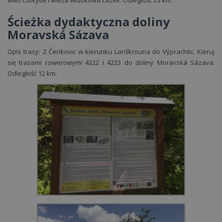
wieś Cotkytle i wieża widokowa Lázek. Odległość 23 km.
Ścieżka dydaktyczna doliny
Moravská Sázava
Opis trasy: Z Čenkovic w kierunku Lanškrouna do Výprachtic. Kieruj
Lyžování
Cyklistika
Vhodné
Nekuřácké
Free
Krb
się trasami rowerowymi 4222 i 4223 do doliny Moravská Sázava.
Odległość 12 km.