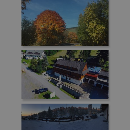
CookieScriptConsent
1 rok
CookieScript
www.penzionskala.cz
_GRECAPTCHA
5 miesięcy 4
Google LLC
tygodnie
www.google.com
Polityce prywatności Google
PHPSESSID
Sesja
PHP.net
www.penzionskala.cz