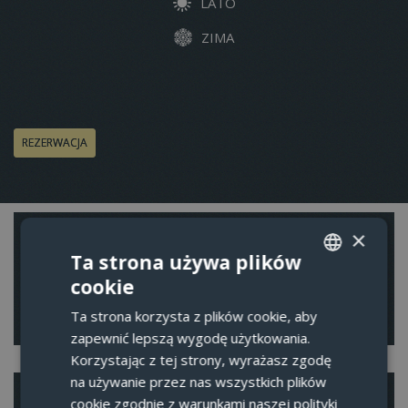
LATO
ZIMA
REZERWACJA
×
SUBPAGES
Ta strona używa plików
Trasy rowerowe w Górach Orlickich
cookie
CZECH
Wskazówki na wycieczki
Ta strona korzysta z plików cookie, aby
ENGLISH
zapewnić lepszą wygodę użytkowania.
GERMAN
Korzystając z tej strony, wyrażasz zgodę
na używanie przez nas wszystkich plików
POLISH
REZERWACJA
cookie zgodnie z warunkami naszej polityki