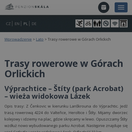
CZ
EN
PL
DE
Wprowadzenie
>
Lato
>
Trasy rowerowe w Górach Orlickich
Trasy rowerowe w Górach
Orlickich
Výprachtice – Štíty (park Acrobat)
– wieża widokowa Lázek
Opis trasy: Z Čenkovic w kierunku Lanškrouna do Výprachtic. Jedź
trasą rowerową 4224 do Valteřice, Heroltice i Štíty. Mijamy dworzec
kolejowy i idziemy na plac, gdzie skręcamy w lewo. Opuszczamy Štíty
wzdłuż nowo wybudowanego parku Acrobat. Następnie znajduje się